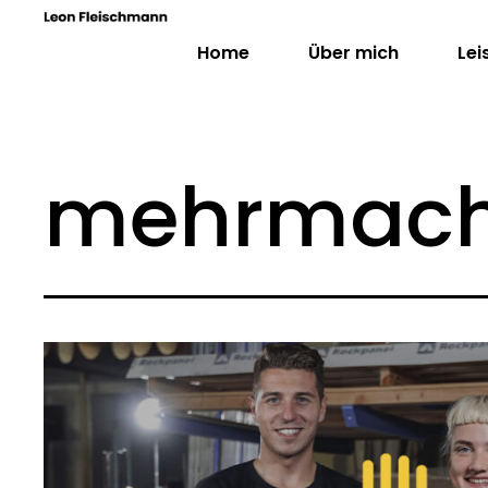
Home
Über mich
Lei
mehrmach